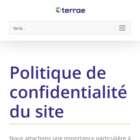
Skip
to
content
Go to...
Politique de
confidentialité
du site
Nous attachons une importance particulière à