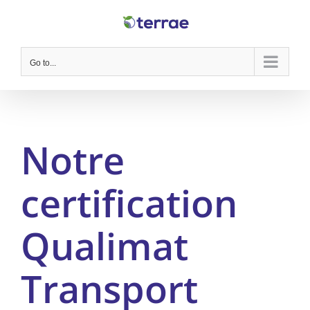
Skip
to
content
Go to...
Notre
certification
Qualimat
Transport