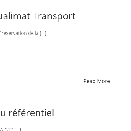
Qualimat Transport
éservation de la [...]
Read More
u référentiel
-GTP [...]