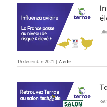
In
él
Juli
16 décembre 2021
|
Alerte
T
Retr