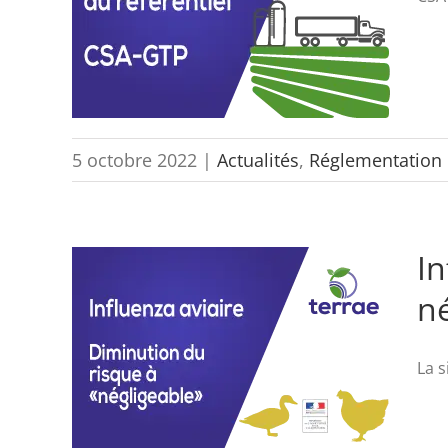
5 octobre 2022
|
Actualités
,
Réglementation
In
né
La s